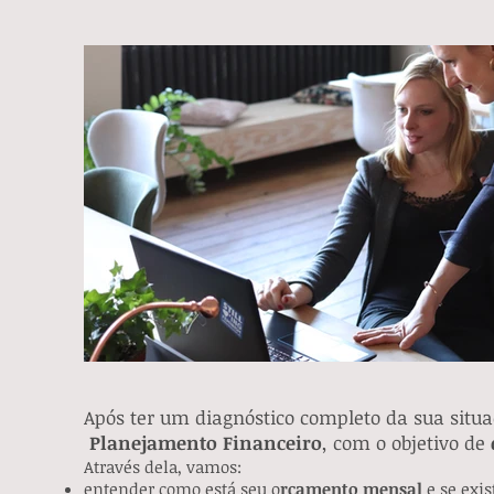
Após ter um diagnóstico completo da sua situa
Planejamento Financeiro
, com o objetivo de
Através dela, vamos:
entender como está seu o
rçamento mensal
e se exi